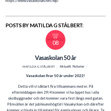
https://www.vasaskolan.net/wp/
POSTS BY MATILDA G STÅLBERT:
2022
02
08
Vasaskolan 50 år
Aktuellt
,
Nyheter
MATILDA G STÅLBERT
Vasaskolan firar 50 år under 2022!
Detta vill vi såklart fira tillsammans med er. På
eftermiddagen den 29/4 kommer vi ha öppet hus i alla
skolbyggnader och det kommer vara fest längs med gatan.
På kvällen är det jubileumshögtid i Vasakyrkan och därefter
kommer vi bjuda in till mingel för gamla elever och lärare. Ta