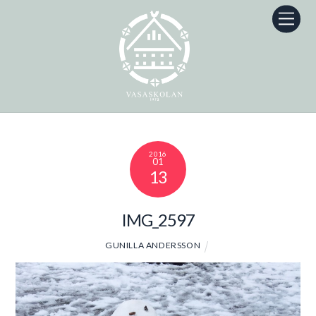
Skip
Men
to
content
2016
01
13
IMG_2597
GUNILLA ANDERSSON