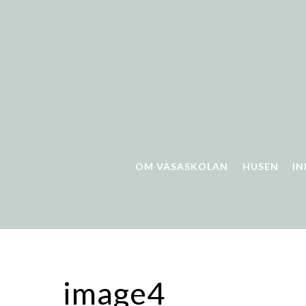
Skip
to
content
OM VASASKOLAN
HUSEN
I
image4